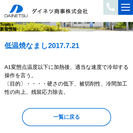
Topics
新着情報
低温焼なまし
2017.7.21
A1変態点温度以下に加熱後、適当な速度で冷却する
操作を言う。
〔目的〕・・・・硬さの低下、被切削性、冷間加工
性の向上、残留応力除去。
一覧に戻る