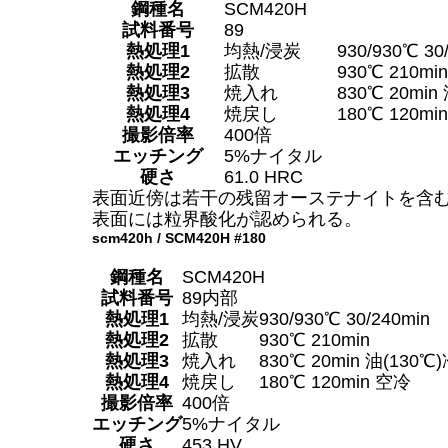
鋼種名
SCM420H
試料番号
89
熱処理1
均熱/浸炭
930/930℃ 30
熱処理2
拡散
930℃ 210min
熱処理3
焼入れ
830℃ 20min
熱処理4
焼戻し
180℃ 120mi
撮影倍率
400倍
エッチング
5%ナイタル
硬さ
61.0 HRC
表面近傍は若干の残留オーステナイトを含
表面には粒界酸化が認められる。
scm420h / SCM420H #180
鋼種名
SCM420H
試料番号
89内部
熱処理1
均熱/浸炭
930/930℃ 30/240min
熱処理2
拡散
930℃ 210min
熱処理3
焼入れ
830℃ 20min 油(130℃
熱処理4
焼戻し
180℃ 120min 空冷
撮影倍率
400倍
エッチング
5%ナイタル
硬さ
453 HV