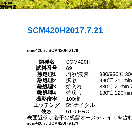
Topics
新着情報
SCM420H
2017.7.21
scm420h / SCM420H #178
鋼種名
SCM420H
試料番号
89
熱処理1
均熱/浸炭
930/930℃ 30
熱処理2
拡散
930℃ 210min
熱処理3
焼入れ
830℃ 20min
熱処理4
焼戻し
180℃ 120mi
撮影倍率
100倍
エッチング
5%ナイタル
硬さ
61.0 HRC
表面近傍は若干の残留オーステナイトを含
scm420h / SCM420H #179