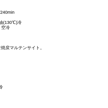
/240min
 油(130℃)冷
n 空冷
む焼戻マルテンサイト。
)冷