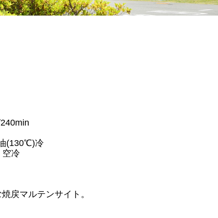
/240min
 油(130℃)冷
n 空冷
む焼戻マルテンサイト。