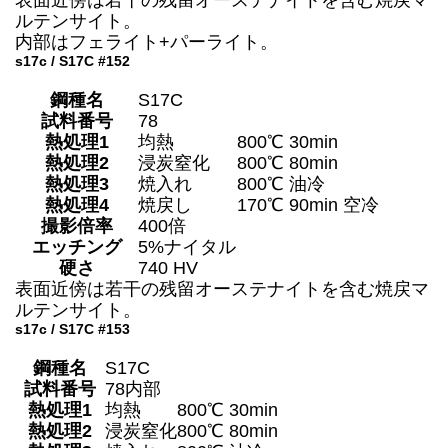
ルテンサイト。
内部はフェライト+パーライト。
s17c / S17C #152
鋼種名
S17C
試料番号
78
熱処理1
均熱
800℃ 30min
熱処理2
浸炭窒化
800℃ 80min
熱処理3
焼入れ
800℃ 油冷
熱処理4
焼戻し
170℃ 90min 空冷
撮影倍率
400倍
エッチング
5%ナイタル
硬さ
740 HV
表面近傍は若干の残留オーステナイトを含む焼戻マ
ルテンサイト。
s17c / S17C #153
鋼種名
S17C
試料番号
78内部
熱処理1
均熱
800℃ 30min
熱処理2
浸炭窒化
800℃ 80min