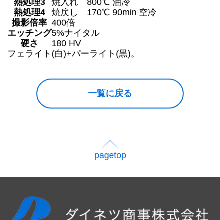
熱処理3
焼入れ
800℃ 油冷
熱処理4
焼戻し
170℃ 90min 空冷
撮影倍率
400倍
エッチング
5%ナイタル
硬さ
180 HV
フェライト(白)+パーライト(黒)。
一覧に戻る
pagetop