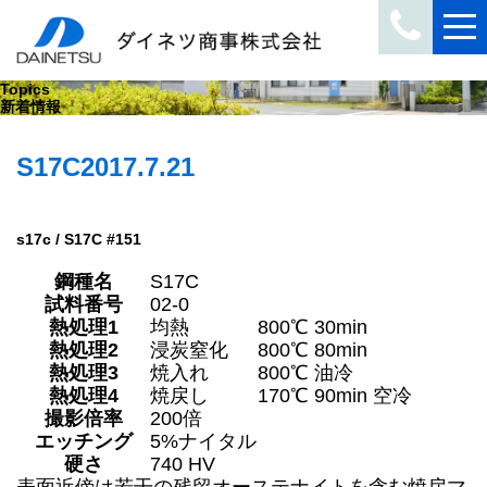
Topics
新着情報
S17C
2017.7.21
s17c / S17C #151
鋼種名
S17C
試料番号
02-0
熱処理1
均熱
800℃ 30min
熱処理2
浸炭窒化
800℃ 80min
熱処理3
焼入れ
800℃ 油冷
熱処理4
焼戻し
170℃ 90min 空冷
撮影倍率
200倍
エッチング
5%ナイタル
硬さ
740 HV
表面近傍は若干の残留オーステナイトを含む焼戻マ